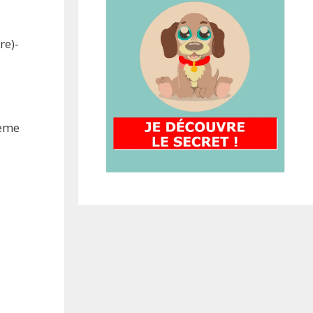
re)-
lème