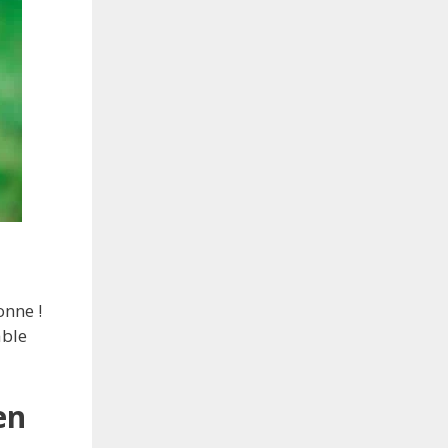
onne !
able
en