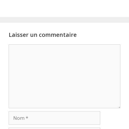
Laisser un commentaire
Commentaire
Nom