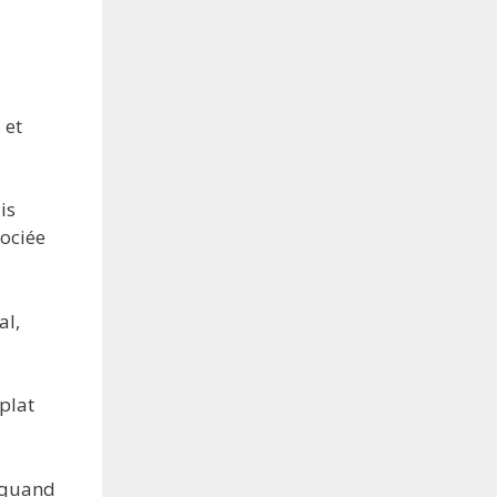
 et
is
sociée
al,
plat
r quand