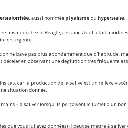
ersialorrhée
, aussi nommée
ptyalisme
ou
hypersialie
.
alivation chez le Beagle, certaines tout à fait anodines
ire en urgence.
ivation ne bave pas plus abondamment que d’habitude, ma
t déceler en observant une déglutition très fréquente as
ns cas, car la production de la salive est un réflexe viscér
une situation donnée.
ins – à saliver lorsqu’ils perçoivent le fumet d’un bon 
des que vous lui avez données) il peut se mettre à salive