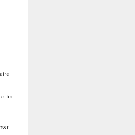
aire
ardin :
nter