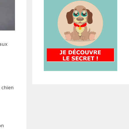
 aux
e chien
on