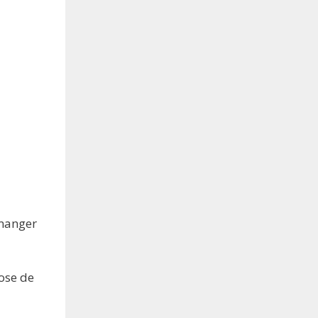
 manger
ose de