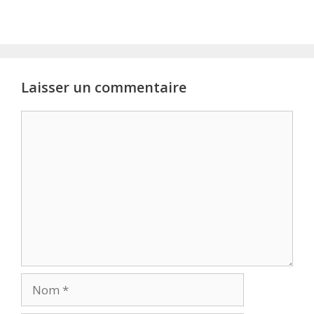
Laisser un commentaire
Commentaire
Nom