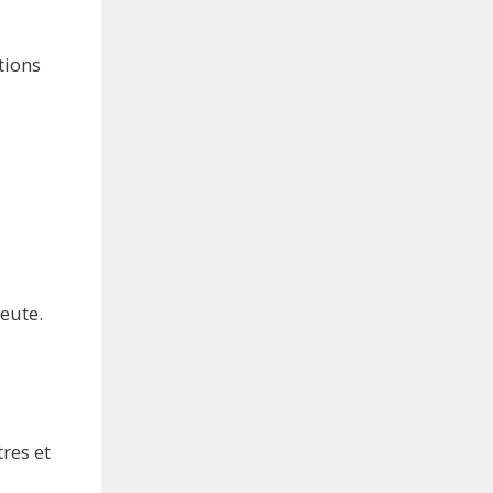
tions
eute.
res et