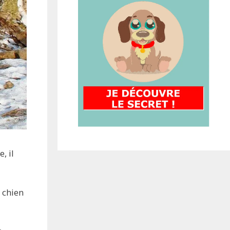
, il
 chien