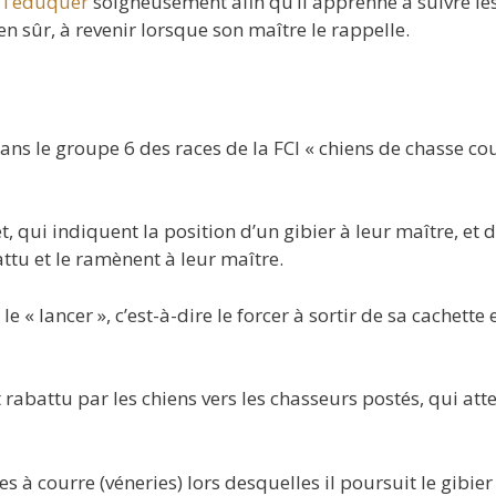
t
l’éduquer
soigneusement afin qu’il apprenne à suivre le
en sûr, à revenir lorsque son maître le rappelle.
dans le groupe 6 des races de la FCI « chiens de chasse co
t, qui indiquent la position d’un gibier à leur maître, et 
ttu et le ramènent à leur maître.
 le « lancer », c’est-à-dire le forcer à sortir de sa cachette 
t rabattu par les chiens vers les chasseurs postés, qui at
s à courre (véneries) lors desquelles il poursuit le gibier