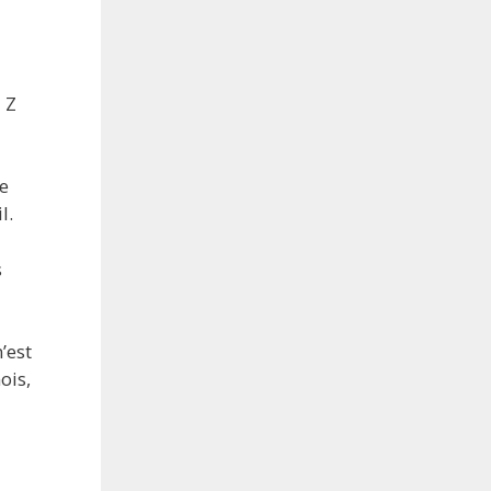
 Z
re
l.
s
’est
ois,