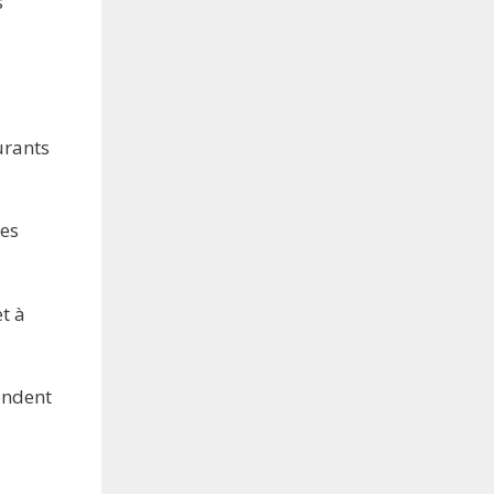
s
urants
des
et à
tendent