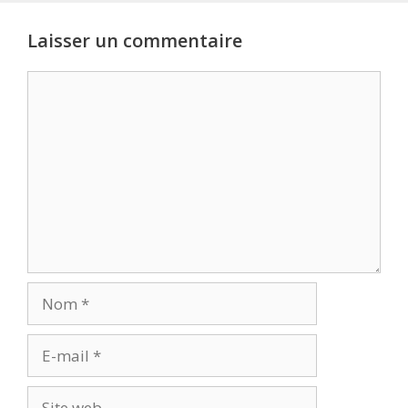
Laisser un commentaire
Commentaire
Nom
E-
mail
Site