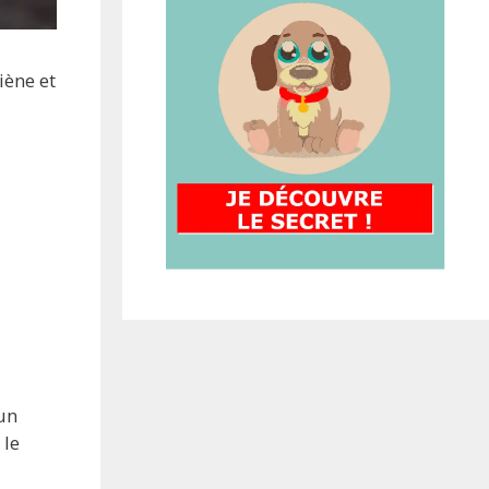
iène et
 un
 le