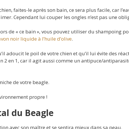
chien, faites-le après son bain, ce sera plus facile, car l’e
imer. Cependant lui couper les ongles n’est pas une obli
ors de « ce bain », vous pouvez utiliser du shampoing p
n noir liquide à l’huile d’olive
.
il adoucit le poil de votre chien et qu’il lui évite des réac
n 2 en 1, car il agit aussi comme un antipuce/antiparasit
 niche de votre beagle.
nvironnement propre !
tal du Beagle
ion avec son maître et se sentira mieux dans sa peau.