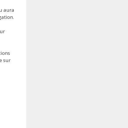
au aura
gation.
our
tions
e sur