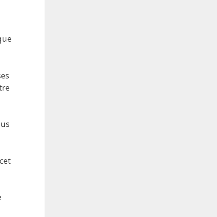
aque
ses
tre
ous
cet
e